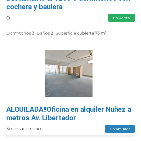
cochera y baulera
0
En venta
Dormitorios
3
Baños
2
Superficie cubierta
73 m²
ALQUILADA!!Oficina en alquiler Nuñez a
metros Av. Libertador
Solicitar precio
En alquiler