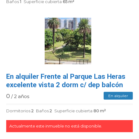
Baños
1
Superficie cubierta
65 m²
En alquiler Frente al Parque Las Heras
excelente vista 2 dorm c/ dep balcón
0
/ 2 años
En alquiler
Dormitorios
2
Baños
2
Superficie cubierta
80 m²
Actualmente este inmueble no está disponible.