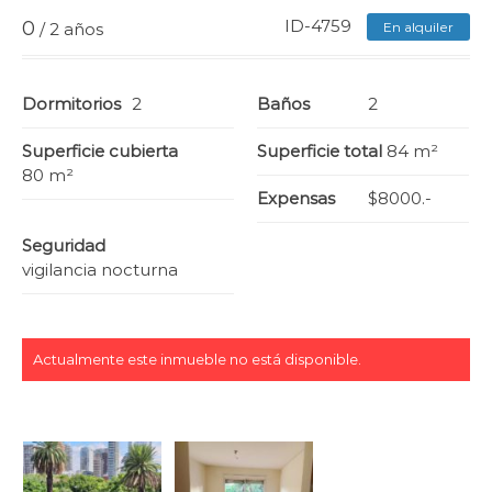
ID-4759
0
/ 2 años
En alquiler
Dormitorios
2
Baños
2
Superficie cubierta
Superficie total
84 m²
80 m²
Expensas
$8000.-
Seguridad
vigilancia nocturna
Actualmente este inmueble no está disponible.