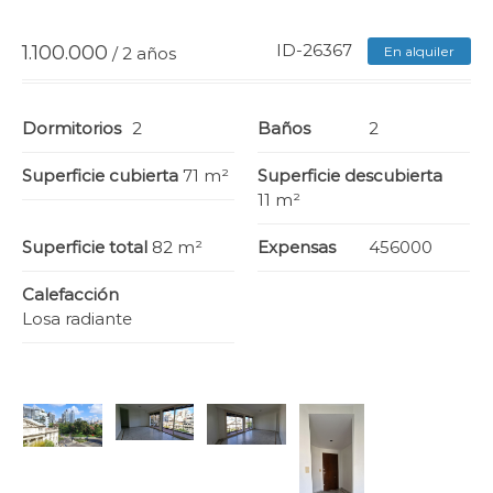
ID-26367
1.100.000
/ 2 años
En alquiler
Dormitorios
2
Baños
2
Superficie cubierta
71 m²
Superficie descubierta
11 m²
Superficie total
82 m²
Expensas
456000
Calefacción
Losa radiante