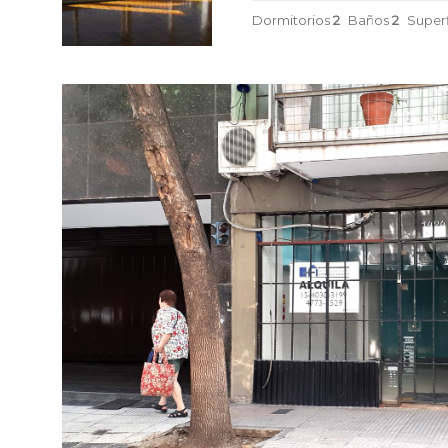
Dormitorios
2
Baños
2
Superf