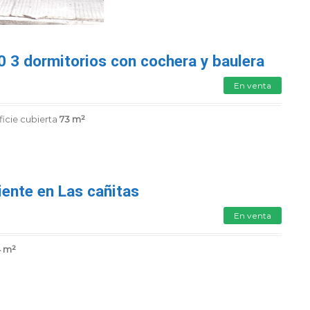
 3 dormitorios con cochera y baulera
En venta
icie cubierta
73 m²
ente en Las cañitas
En venta
4 m²