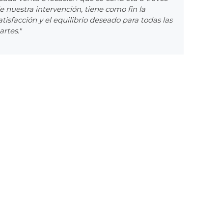
e nuestra intervención, tiene como fin la
atisfacción y el equilibrio deseado para todas las
artes."
ta
nte
anico
ng
edor
itorio
mitorios