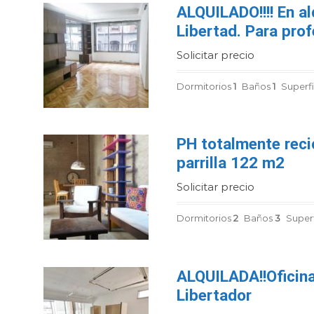
ALQUILADO!!!! En al
Libertad. Para prof
Solicitar precio
Dormitorios
1
Baños
1
Superfi
PH totalmente reci
parrilla 122 m2
Solicitar precio
Dormitorios
2
Baños
3
Superf
ALQUILADA!!Oficina
Libertador