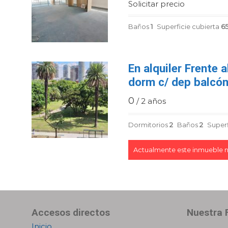
Solicitar precio
Baños
1
Superficie cubierta
6
En alquiler Frente 
dorm c/ dep balcó
0
/ 2 años
Dormitorios
2
Baños
2
Superf
Actualmente este inmueble n
Accesos directos
Nuestra F
Inicio