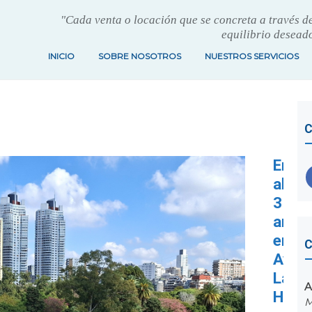
"Cada venta o locación que se concreta a través de 
equilibrio deseado
INICIO
SOBRE NOSOTROS
NUESTROS SERVICIOS
C
En
alqui
3
ambi
en
C
Av.
Las
A
Hera
M