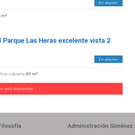
En alquiler
5 m²
al Parque Las Heras excelente vista 2
n
En alquiler
icie cubierta
80 m²
o está disponible.
ilosofía
Administración Giménez 