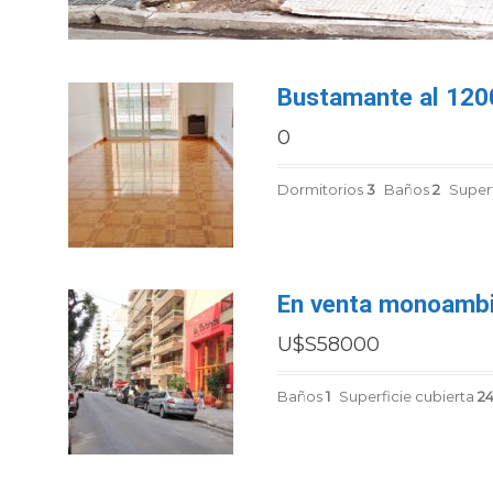
Bustamante al 1200
0
Dormitorios
3
Baños
2
Superf
En venta monoambi
U$S58000
Baños
1
Superficie cubierta
2