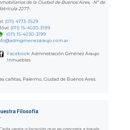
nmobiliarios de la Ciudad de Buenos Aires, -Nº de
atrícula 2277-
el:
(011) 4773-3529
óvil:
(011) 15-4030-3199
(011) 15-4030-3199
ón
nfo@admgimenezaraujo.com.ar
do
Facebook
: Administración Giménez Araujo
000
Inmuebles
s
as cañitas, Palermo, Ciudad de Buenos Aires.
rios
uestra Filosofía
ie
Cada venta o locación que se concreta a través